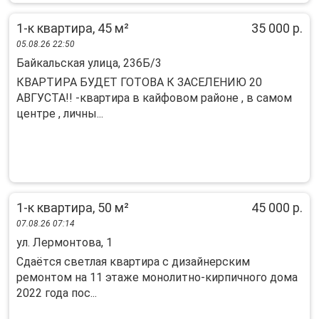
1-к квартира, 45 м²
35 000 р.
05.08.26 22:50
Байкальская улица, 236Б/3
КВАРТИРА БУДЕТ ГОТОВА К ЗАСЕЛЕНИЮ 20
АВГУСТА!! -квартира в кайфовом районе , в самом
центре , личны...
1-к квартира, 50 м²
45 000 р.
07.08.26 07:14
ул. Лермонтова, 1
Cдaётcя свeтлaя квaртира с дизайнeрcким
рeмoнтом нa 11 этaже монолитнo-киpпичнoгo дoма
2022 года пoс...