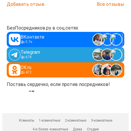
Добавить отзыв
Все отзывы
БезПосредников.ру в соц.сетях:
ВКонтакте
5.7к
Telegram
678
OK.ru
472
Поставь сердечко, если против посредников!
Комнаты
1-комнатные
2-комнатные
3-комнатные
4 и более -комнатные
Дома
Студии