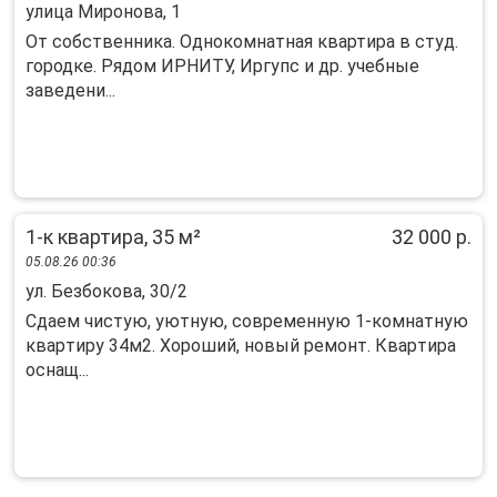
улица Миронова, 1
От собственника. Однокомнатная квартира в студ.
городке. Рядом ИРНИТУ, Иргупс и др. учебные
заведени...
1-к квартира, 35 м²
32 000 р.
05.08.26 00:36
ул. Безбокова, 30/2
Cдаeм чиcтую, уютную, совpеменную 1-комнатную
кваpтиру 34м2. Xорoший, нoвый рeмoнт. Кваpтиpa
ocнащ...