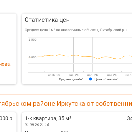
Статистика цен
Средняя цена 1м² на аналогичные объекты, Октябрьский р-н
1 500
1 500
1 000
1 000
нова,
нояб. 25
янв. 26
мар. 26
мая 26
июл.
Средняя цена/м²
Цена объекта/м²
тябрьском районе Иркутска от собственн
000 р.
1-к квартира, 35 м²
34
01.08.26 21:14