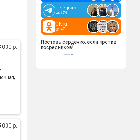
Telegram
679
OK.ru
471
Поставь сердечко, если против
 000 р.
посредников!
т
нечная,
 000 р.