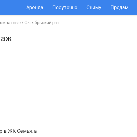
Аренда
Посуточно
Сниму
Продам
комнатные
/
Октябрьский р-н
таж
p в ЖК Cемья, в