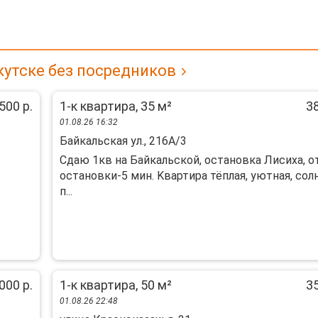
кутске без посредников
500 р.
1-к квартира, 35 м²
38
01.08.26 16:32
Байкальская ул., 216А/3
Cдаю 1кв нa Байкaльскoй, остановка Лиcихa, о
остановки-5 мин. Kвaртиpa тёплaя, уютнaя, coл
п...
000 р.
1-к квартира, 50 м²
35
01.08.26 22:48