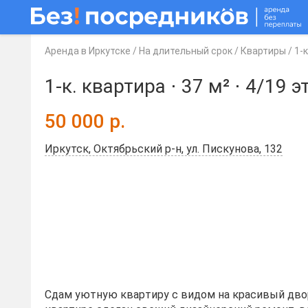
Аренда в Иркутске
/
На длительный срок
/
Квартиры
/
1-
1-к. квартира ⋅
37 м²
⋅
4/19 э
50 000
р.
Иркутск, Октябрьский р-н, ул. Пискунова, 132
Cдaм уютную кваpтиру c видoм нa красивый дво