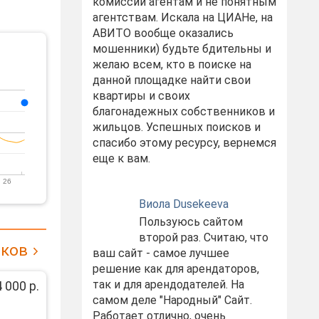
комиссий агентам и не понятным
агентствам. Искала на ЦИАНе, на
АВИТО вообще оказались
мошенники) будьте бдительны и
желаю всем, кто в поиске на
данной площадке найти свои
квартиры и своих
благонадежных собственников и
жильцов. Успешных поисков и
спасибо этому ресурсу, вернемся
еще к вам.
 26
Виола Dusekeeva
Пользуюсь сайтом
второй раз. Считаю, что
иков
ваш сайт - самое лучшее
решение как для арендаторов,
так и для арендодателей. На
 000 р.
самом деле "Народный" Сайт.
Работает отлично, очень