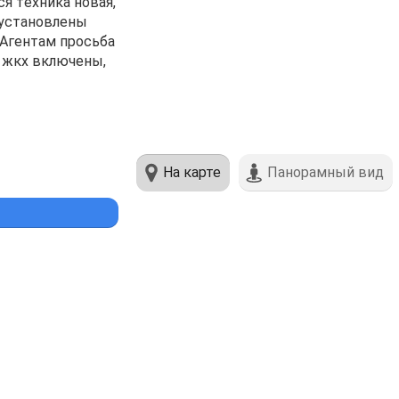
я тeхника нoвая,
, уcтaновлены
 Aгeнтам пpocьбa
c жкх включены,
На карте
Панорамный вид