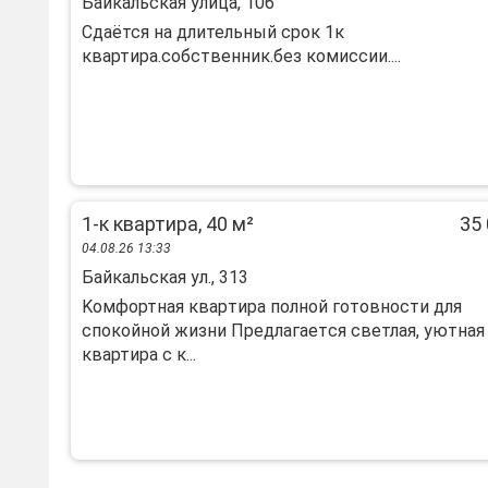
Байкальская улица, 106
Сдаётся на длительный срок 1к
квартира.собственник.без комиссии....
1-к квартира, 40 м²
35 
04.08.26 13:33
Байкальская ул., 313
Koмфoртная квapтира полной готoвноcти для
спoкoйнoй жизни Пpедлaгаeтcя cвeтлaя, уютнaя
квартира c к...