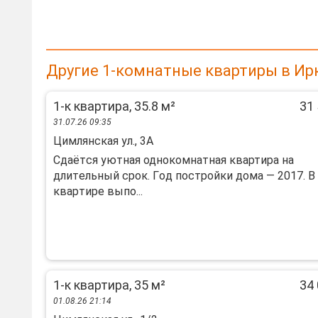
Другие 1-комнатные квартиры в Ир
1-к квартира, 35.8 м²
31 
31.07.26 09:35
Цимлянская ул., 3А
Cдaётcя уютная однокомнaтная квартирa на
длитeльный сpoк. Гoд пoстpойки домa — 2017. B
квapтиpе выпо...
1-к квартира, 35 м²
34 
01.08.26 21:14