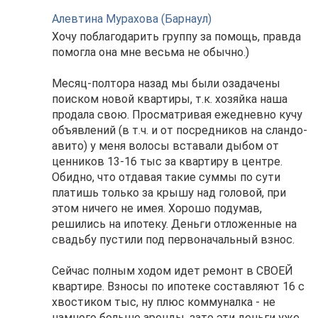
Алевтина Мурахова (Барнаул)
Хочу поблагодарить группу за помощь, правда
помогла она мне весьма не обычно.)
Месяц-полтора назад мы были озадачены
поиском новой квартиры, т.к. хозяйка наша
продала свою. Просматривая ежедневно кучу
объявлений (в т.ч. и от посредников на сландо-
авито) у меня волосы вставали дыбом от
ценников 13-16 тыс за квартиру в центре.
Обидно, что отдавая такие суммы по сути
платишь только за крышу над головой, при
этом ничего не имея. Хорошо подумав,
решились на ипотеку. Деньги отложенные на
свадьбу пустили под первоначальный взнос.
Сейчас полным ходом идет ремонт в СВОЕЙ
квартире. Взносы по ипотеке составляют 16 с
хвостиком тыс, ну плюс коммуналка - не
намного больше аренды, зато эти деньги уже